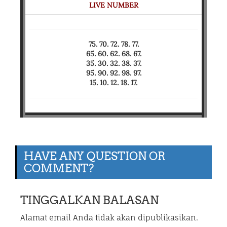
LIVE NUMBER
75. 70. 72. 78. 77.
65. 60. 62. 68. 67.
35. 30. 32. 38. 37.
95. 90. 92. 98. 97.
15. 10. 12. 18. 17.
HAVE ANY QUESTION OR
COMMENT?
TINGGALKAN BALASAN
Alamat email Anda tidak akan dipublikasikan.