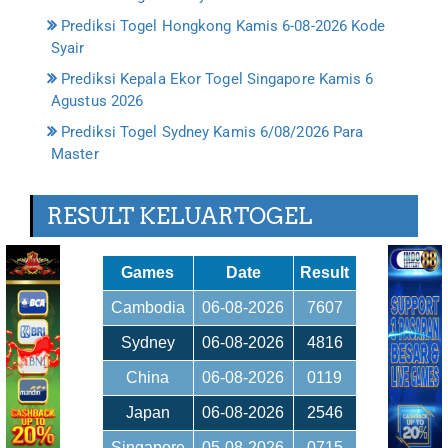
Prediksi Togel Hongkong Kamis 6-08-2026 Kode
Syair
Prediksi Kepala Ekor Togel Singapore Kamis 6
Agustus 2026
Prediksi Togel Sydney Kamis 6/08/2026 Para
Master
RESULT KELUARTOGEL