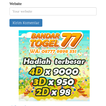
Website