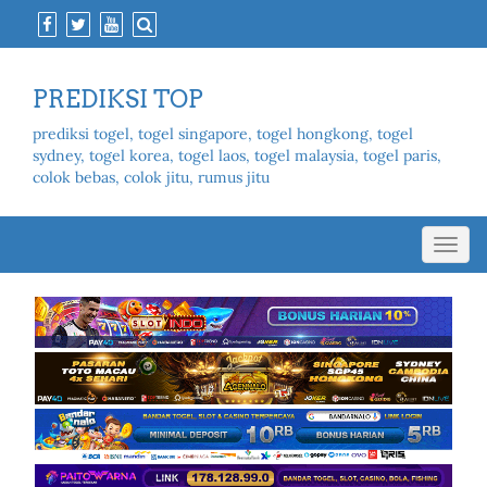
PREDIKSI TOP
prediksi togel, togel singapore, togel hongkong, togel
sydney, togel korea, togel laos, togel malaysia, togel paris,
colok bebas, colok jitu, rumus jitu
Toggl
navig