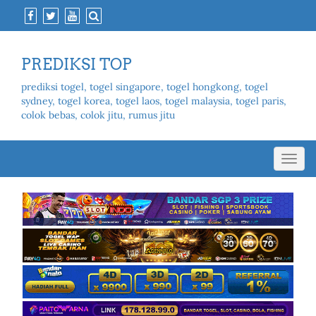
PREDIKSI TOP
prediksi togel, togel singapore, togel hongkong, togel
sydney, togel korea, togel laos, togel malaysia, togel paris,
colok bebas, colok jitu, rumus jitu
Toggl
navig