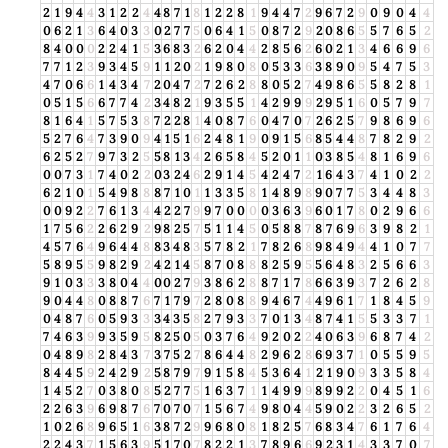
2
1
9
4
4
3
1
2
2
4
4
8
7
1
8
1
2
2
8
1
9
4
4
7
2
9
6
7
2
9
0
9
0
4
4
0
6
2
1
3
6
4
0
3
3
0
2
7
7
5
0
6
4
1
5
0
8
7
2
9
2
0
8
6
5
5
7
6
5
2
8
4
0
0
0
2
2
4
1
5
3
6
8
3
2
6
2
0
4
4
2
8
5
6
2
6
0
2
1
3
4
6
6
9
6
7
7
1
2
3
9
3
4
5
9
1
1
2
0
2
1
9
8
0
8
0
5
3
3
6
3
8
9
0
9
5
4
7
5
3
4
7
0
6
6
1
4
3
4
7
2
0
4
7
2
7
2
6
2
8
8
0
5
2
7
4
9
8
6
5
5
8
2
8
1
0
5
1
5
6
6
7
7
4
2
3
4
8
2
1
9
3
5
5
1
4
2
9
9
9
2
9
5
1
6
0
5
7
9
7
8
1
6
4
1
5
7
5
3
8
7
2
2
8
1
4
0
8
7
6
0
4
7
0
7
2
6
2
5
7
9
8
6
9
6
5
2
7
6
4
7
3
9
0
9
4
1
5
1
6
2
4
8
1
9
0
9
1
5
6
8
5
4
4
8
7
8
2
9
2
6
2
5
2
7
9
7
3
2
5
5
8
1
3
4
2
6
5
8
4
5
2
0
1
1
0
3
8
5
4
8
1
6
9
6
0
0
7
3
1
7
4
0
2
2
0
3
2
4
6
2
9
1
4
5
4
2
4
7
2
1
6
4
3
7
4
1
0
2
2
6
2
1
0
1
5
4
9
8
8
8
7
1
0
1
1
3
3
5
8
1
4
8
9
8
9
0
7
7
5
3
4
4
8
3
0
0
9
2
2
7
6
1
3
4
4
2
2
7
9
9
7
0
0
0
0
3
6
3
9
6
0
1
7
8
0
2
9
6
6
1
7
5
6
2
2
6
2
9
2
9
8
2
5
7
5
1
1
4
5
0
5
8
8
7
8
7
6
9
6
3
9
8
2
1
4
5
7
6
4
9
6
4
4
8
8
3
4
8
3
5
7
8
2
1
7
8
2
6
8
9
8
4
9
4
4
1
0
7
7
5
8
9
5
5
9
8
2
9
2
4
2
1
4
5
8
7
0
8
8
8
2
5
9
5
5
6
4
8
3
2
5
6
6
3
9
1
0
3
3
3
8
0
4
4
0
0
2
7
9
3
8
6
2
8
8
7
1
7
8
6
6
3
9
3
7
2
6
2
8
9
0
4
4
8
0
8
8
7
6
7
1
7
9
7
2
8
0
8
8
9
4
6
7
4
4
9
6
1
7
1
8
4
5
9
0
4
8
7
6
0
5
9
3
3
3
4
3
5
8
2
7
9
3
3
7
0
1
3
4
8
7
4
1
5
5
3
3
7
1
7
4
6
3
9
9
3
5
9
5
8
2
5
0
5
0
3
7
6
4
9
2
0
2
2
4
0
6
3
9
6
8
7
4
2
0
4
8
9
8
2
8
4
3
7
3
7
5
2
7
8
6
4
4
8
2
9
6
2
8
6
9
3
7
1
0
5
5
9
5
8
4
4
5
9
2
4
2
9
2
5
8
7
9
7
9
1
5
8
4
5
3
6
4
1
2
1
9
0
9
3
3
5
8
4
1
4
5
2
7
0
3
8
0
8
5
2
7
7
5
1
6
3
7
1
1
4
9
9
9
8
9
9
2
2
0
4
5
1
6
2
2
6
3
9
6
9
8
7
6
7
0
7
0
7
1
5
6
7
4
9
8
0
4
4
5
9
0
2
2
3
2
6
5
2
1
0
2
6
8
9
6
5
1
6
3
8
7
2
9
9
6
8
0
8
1
8
2
5
7
6
8
3
4
7
6
1
7
6
4
2
2
4
3
7
1
5
6
3
9
5
1
7
0
7
8
2
2
1
3
7
8
9
6
6
9
2
3
1
4
3
3
7
0
7