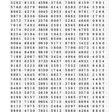
5
2
6
2
8
8
1
3
5
8
4
5
9
8
8
3
7
5
6
2
7
0
8
5
4
6
1
5
9
5
7
9
0
1
1
5
7
6
0
6
0
2
7
9
7
9
0
0
6
6
0
1
4
1
5
6
3
9
3
3
2
7
0
4
4
5
3
8
6
5
8
9
6
2
8
4
5
7
8
6
3
0
4
5
9
2
9
5
3
8
6
4
7
4
2
9
7
8
1
9
7
2
6
8
5
9
8
7
3
1
8
3
3
6
9
5
0
4
6
1
6
2
9
3
3
0
6
8
2
1
3
9
0
0
0
2
7
6
3
9
3
5
7
2
9
7
3
4
4
8
2
5
7
6
4
9
0
9
7
7
5
2
8
2
1
4
6
8
9
8
0
8
9
3
3
7
6
1
0
1
7
4
0
2
2
6
9
6
4
1
2
3
0
1
1
8
5
6
5
2
8
6
4
8
3
3
0
5
6
2
0
1
7
4
2
9
2
2
0
2
3
8
5
8
4
9
0
8
1
9
0
6
7
6
4
4
7
0
5
5
0
5
4
1
5
8
2
2
4
6
0
1
9
4
4
3
1
1
6
7
1
0
4
2
6
0
4
9
1
1
2
8
7
9
7
9
6
6
5
2
6
9
0
1
1
5
2
1
6
7
1
6
9
5
5
8
5
0
6
6
4
4
9
2
2
7
5
8
3
2
2
3
0
0
0
9
0
6
4
1
6
8
4
8
3
0
9
1
9
1
5
1
7
1
8
8
7
8
5
4
1
4
2
2
4
4
3
6
0
6
6
5
8
4
3
5
9
5
8
4
3
0
7
4
2
1
8
0
8
8
7
7
9
6
6
3
5
7
3
1
5
1
8
0
8
6
3
6
4
1
8
4
9
6
6
9
6
1
9
1
1
7
6
5
2
0
3
0
5
5
4
8
0
2
2
1
5
3
7
1
7
1
8
8
7
2
0
6
7
4
9
3
7
8
6
3
4
2
4
6
4
9
6
4
1
0
5
4
0
4
4
0
5
6
2
9
7
9
3
3
6
2
5
5
1
3
7
2
3
5
8
4
3
7
1
0
5
1
6
7
4
9
3
1
4
1
8
3
4
7
9
1
8
2
1
5
2
2
3
5
6
8
1
8
9
2
5
9
1
1
7
5
3
2
5
1
0
6
5
2
8
4
8
2
1
3
9
7
6
4
7
0
2
0
2
9
1
5
0
5
1
7
4
4
8
5
8
0
7
7
0
3
7
3
1
6
2
1
3
4
8
9
6
1
7
4
6
4
5
9
9
7
6
1
7
6
6
2
7
9
8
9
4
1
5
3
8
3
2
5
2
1
9
6
6
7
6
8
0
8
2
7
6
6
3
4
3
0
8
8
6
2
3
9
3
7
0
6
2
8
3
2
3
7
1
4
4
9
5
5
5
1
6
1
7
1
9
3
5
8
2
6
8
1
9
8
3
1
3
4
3
7
8
6
5
0
5
0
6
6
1
8
8
7
6
6
4
6
0
6
9
5
1
6
7
3
6
5
0
5
0
0
1
9
1
1
3
6
1
7
2
5
2
6
8
6
9
9
5
5
6
3
5
3
8
5
0
7
5
3
2
6
1
9
1
8
3
1
7
8
5
2
5
2
7
3
5
7
0
7
2
8
8
7
6
6
2
9
6
6
9
1
5
7
3
1
8
3
9
3
5
3
6
3
9
1
0
8
5
4
2
7
9
1
1
2
9
6
9
6
0
6
7
3
1
7
1
6
8
5
0
6
5
4
9
2
7
1
3
4
6
4
9
5
5
8
6
9
4
4
9
3
8
6
5
6
1
1
2
3
7
6
7
5
3
5
7
2
1
3
2
4
8
4
3
0
2
9
7
7
6
9
4
8
3
0
9
7
5
3
9
8
9
0
9
4
7
3
0
3
7
6
3
1
4
5
9
1
2
3
9
8
8
0
8
4
2
6
4
1
8
8
4
0
4