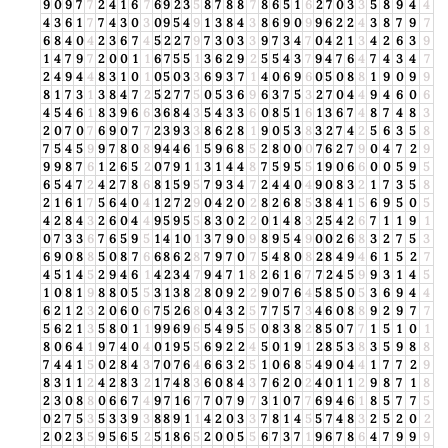
9
0
9
7
7
2
4
1
6
7
6
9
2
3
5
8
7
8
8
7
8
6
5
1
6
2
7
0
3
3
5
8
9
4
4
4
3
6
1
7
7
4
3
0
3
0
9
5
4
9
1
3
8
4
3
8
6
9
0
9
9
6
2
2
4
3
8
7
9
7
6
8
4
0
4
2
3
6
7
4
5
2
2
7
9
7
3
0
3
3
9
7
3
4
7
0
4
2
1
3
4
2
6
3
9
1
4
7
9
7
2
0
0
1
1
6
7
5
5
1
3
6
2
9
2
5
5
4
3
7
9
4
7
6
4
7
4
3
4
7
2
4
9
4
4
8
3
1
0
1
0
5
0
3
3
6
9
3
7
1
4
0
6
9
6
0
5
0
8
8
1
9
0
9
9
8
1
7
3
1
3
8
4
7
2
5
2
7
7
5
0
5
3
6
9
6
3
7
5
3
2
7
0
4
4
9
4
6
0
6
4
5
4
6
1
8
3
9
6
6
3
6
8
4
3
5
4
3
3
6
0
8
5
1
6
1
3
6
7
4
8
7
4
8
3
2
0
7
0
7
6
9
0
7
7
2
3
9
3
3
8
6
2
8
1
9
0
5
3
8
3
2
7
4
2
5
6
3
5
8
7
5
4
5
9
9
7
8
0
8
9
4
4
6
1
5
9
6
8
5
2
8
0
0
0
7
6
2
7
9
0
4
7
2
9
9
9
8
7
6
1
2
6
5
2
0
7
9
1
1
3
1
4
4
8
7
5
9
5
5
1
9
0
6
6
0
0
5
9
5
6
5
4
7
2
4
2
7
8
6
8
1
5
9
5
7
9
3
4
7
2
4
4
0
4
9
0
8
3
2
1
7
3
5
8
2
1
6
1
7
5
6
4
0
4
1
2
7
2
9
0
4
2
0
2
8
2
6
8
5
3
8
4
1
5
6
9
5
0
5
4
2
8
4
3
2
6
0
4
4
9
5
9
5
5
8
3
0
2
2
0
1
4
8
3
2
5
4
2
6
7
1
1
9
1
0
7
3
3
6
7
6
5
9
5
1
4
1
0
1
3
7
9
0
9
8
9
5
4
9
0
0
2
6
8
3
2
7
5
3
6
9
0
8
8
5
0
8
7
6
6
8
6
2
8
7
9
7
0
7
5
4
8
0
8
2
8
4
9
4
6
1
5
2
7
4
5
1
4
5
2
9
4
6
1
4
2
3
4
7
9
4
7
1
8
2
6
1
6
7
7
2
4
5
9
9
3
1
4
5
1
0
8
1
9
8
8
0
5
5
3
1
3
8
2
8
0
9
2
2
9
0
7
6
4
5
8
5
0
5
3
6
9
4
4
6
2
1
2
3
2
0
6
0
6
7
5
2
6
8
0
4
3
2
5
7
7
5
7
3
4
6
0
8
8
9
2
9
7
7
5
6
2
1
3
5
8
0
1
1
9
9
6
9
6
5
4
9
5
5
0
8
3
8
2
8
5
0
7
7
1
5
1
0
1
8
0
6
4
1
9
7
4
0
4
0
1
9
5
5
6
9
2
2
4
5
0
1
9
1
2
8
5
3
8
3
5
9
8
8
7
4
4
1
5
0
2
8
4
3
7
0
7
6
4
6
6
3
2
5
1
0
6
8
5
4
9
0
4
4
1
7
7
2
9
8
3
1
1
2
4
2
8
3
2
1
7
4
8
3
6
0
8
4
3
7
6
2
0
2
4
0
1
1
2
9
8
7
1
8
2
3
0
8
8
0
6
6
7
4
9
7
1
6
7
7
0
7
9
7
3
1
0
7
7
6
9
4
6
1
8
5
7
7
5
0
2
7
5
3
5
3
3
9
3
8
8
9
1
1
4
2
0
3
3
7
8
1
4
5
5
7
4
8
3
2
5
2
0
2
2
0
2
3
5
9
5
6
5
2
5
1
8
6
5
2
0
0
5
5
6
7
3
7
1
9
6
7
8
6
4
7
9
9
9