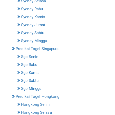
Sydney Selasa
Sydney Rabu
Sydney Kamis
Sydney Jumat
Sydney Sabtu
Sydney Minggu
Prediksi Togel Singapura
Sgp Senin
Sgp Rabu
Sgp Kamis
Sgp Sabtu
Sgp Minggu
Prediksi Togel Hongkong
Hongkong Senin
Hongkong Selasa