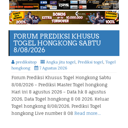
FORUM PREDIKSI KHUSUS
TOGEL HONGKONG SABTU
8/08/2026
prediksitop
Angka jitu togel
,
Prediksi togel
,
Togel
hongkong
7 Agustus 2026
Forum Prediksi Khusus Togel Hongkong Sabtu
8/08/2026 – Prediksi Master Togel hongkong
Hari ini 8 agustus 2026 – Data hk 8 agustus
2026, Data Togel hongkong 8 08 2026. Keluar
Togel hongkong 8/08/2026, Prediksi Togel
hongkong Live number 8 08
Read more…