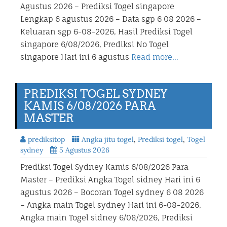
Agustus 2026 – Prediksi Togel singapore
Lengkap 6 agustus 2026 – Data sgp 6 08 2026 –
Keluaran sgp 6-08-2026, Hasil Prediksi Togel
singapore 6/08/2026, Prediksi No Togel
singapore Hari ini 6 agustus
Read more…
PREDIKSI TOGEL SYDNEY
KAMIS 6/08/2026 PARA
MASTER
prediksitop
Angka jitu togel
,
Prediksi togel
,
Togel
sydney
5 Agustus 2026
Prediksi Togel Sydney Kamis 6/08/2026 Para
Master – Prediksi Angka Togel sidney Hari ini 6
agustus 2026 – Bocoran Togel sydney 6 08 2026
– Angka main Togel sydney Hari ini 6-08-2026,
Angka main Togel sidney 6/08/2026, Prediksi