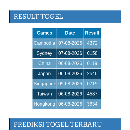
RESULT TOGEL
PREDIKSI TOGEL TERBARU