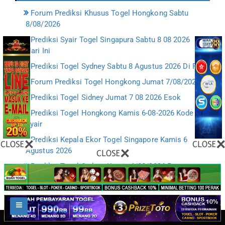
Forum Prediksi Khusus Togel Hongkong Sabtu
8/08/2026
Prediksi Syair Togel Singapura Sabtu 8 08 2026
Hari Ini
Prediksi Togel Sydney Sabtu 8 Agustus 2026 Di Fb
Forum Prediksi Togel Hongkong Jumat 7/08/2026
Prediksi Togel Sidney Jumat 7 08 2026 Esok
Prediksi Togel Hongkong Kamis 6-08-2026 Kode
Syair
Prediksi Kepala Ekor Togel Singapore Kamis 6
Agustus 2026
Prediksi Togel Sydney Kamis 6/08/2026 Para
Master