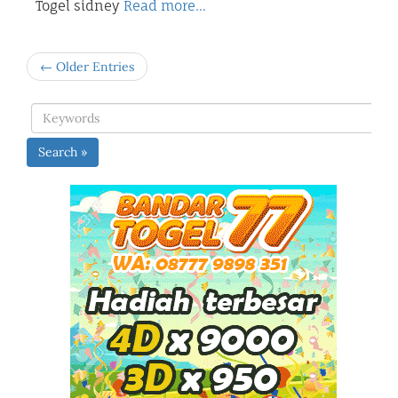
Togel sidney
Read more…
← Older Entries
Search »