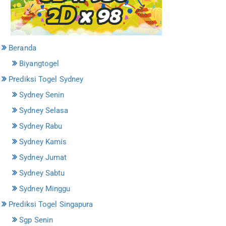
Beranda
Biyangtogel
Prediksi Togel Sydney
Sydney Senin
Sydney Selasa
Sydney Rabu
Sydney Kamis
Sydney Jumat
Sydney Sabtu
Sydney Minggu
Prediksi Togel Singapura
Sgp Senin