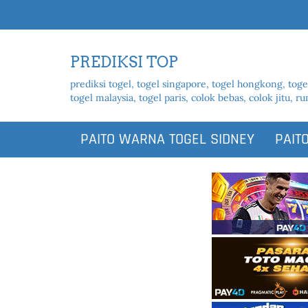
PREDIKSI TOP
prediksi togel, togel singapore, togel hongkong, togel
togel malaysia, togel paris, colok bebas, colok jitu, ru
PAITO WARNA TOGEL SIDNEY
PAIT