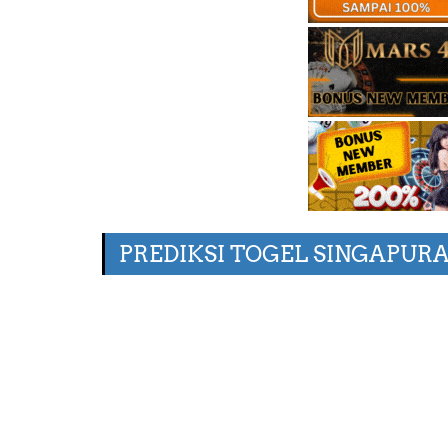
PREDIKSI TOGEL SINGAPUR