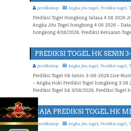
prediksitop
Angka jitu togel
,
Prediksi togel
,
Prediksi Togel Hongkong Selasa 4 08 2026 Ji
Angka Jitu Togel hongkong 4 08 2026 – Data
hongkong 4/08/2026, Prediksi Keluaran Toge
PREDIKSI TOGEL HK SENIN 3
prediksitop
Angka jitu togel
,
Prediksi togel
,
Prediksi Togel Hk Senin 3-08-2026 Live Num
– Angka Hoki Prediksi Togel hongkong 3 08 
Prediksi Togel hk 3/08/2026, Prediksi Togel 
RAJA PREDIKSI TOGEL HK M
prediksitop
Angka jitu togel
,
Prediksi togel
,