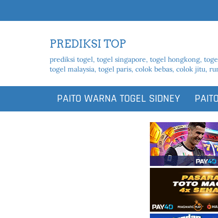
PREDIKSI TOP
prediksi togel, togel singapore, togel hongkong, togel
togel malaysia, togel paris, colok bebas, colok jitu, ru
PAITO WARNA TOGEL SIDNEY
PAIT