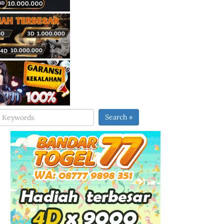
Search »