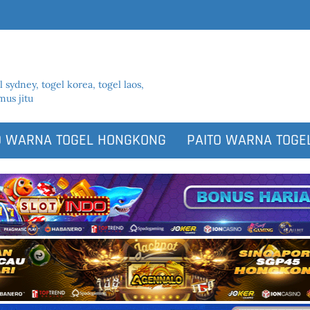
 sydney, togel korea, togel laos,
mus jitu
O WARNA TOGEL HONGKONG
PAITO WARNA TOGE