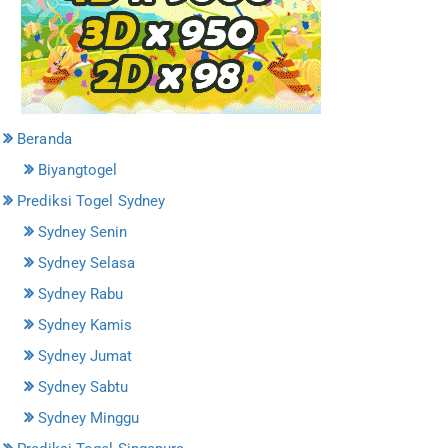
Beranda
Biyangtogel
Prediksi Togel Sydney
Sydney Senin
Sydney Selasa
Sydney Rabu
Sydney Kamis
Sydney Jumat
Sydney Sabtu
Sydney Minggu