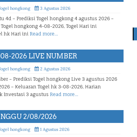
Togel hongkong
3 Agustus 2026
tu 4d – Prediksi Togel hongkong 4 agustus 2026 –
 Togel hongkong 4-08-2026, Togel Hari ini
l hk Hari ini
Read more…
-08-2026 LIVE NUMBER
Togel hongkong
2 Agustus 2026
ber – Prediksi Togel hongkong Live 3 agustus 2026
2026 – Keluaran Togel hk 3-08-2026, Harian
hk Investasi 3 agustus
Read more…
INGGU 2/08/2026
Togel hongkong
1 Agustus 2026