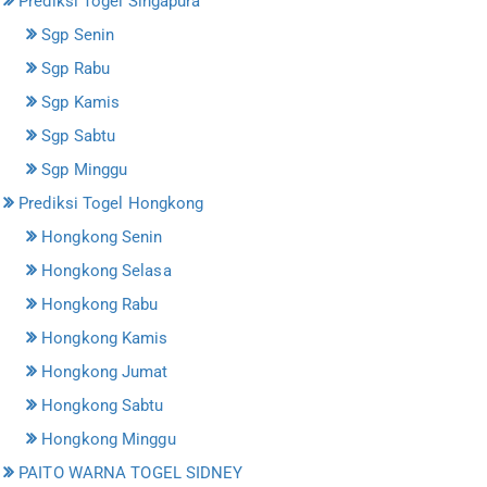
Prediksi Togel Singapura
Sgp Senin
Sgp Rabu
Sgp Kamis
Sgp Sabtu
Sgp Minggu
Prediksi Togel Hongkong
Hongkong Senin
Hongkong Selasa
Hongkong Rabu
Hongkong Kamis
Hongkong Jumat
Hongkong Sabtu
Hongkong Minggu
PAITO WARNA TOGEL SIDNEY