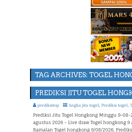
TAG ARCHIVES: TOGEL HO
PREDIKSI JITU TOGEL HONG
prediksitop
Angka jitu togel
,
Prediksi togel
,
Prediksi Jitu Togel Hongkong Minggu 9-08-20
agustus 2026 – Live draw Togel hongkong 9 
Ramalan Togel hongkong 9/08/2026, Prediksi