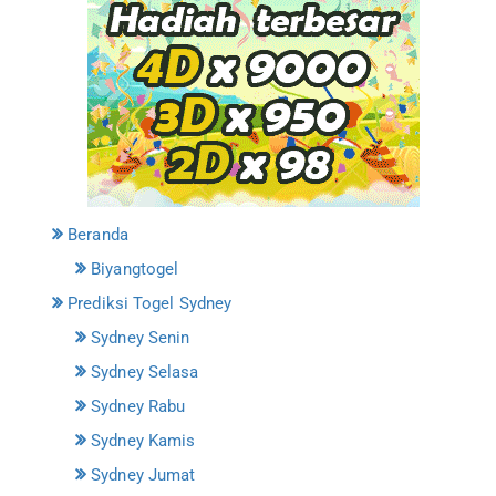
Beranda
Biyangtogel
Prediksi Togel Sydney
Sydney Senin
Sydney Selasa
Sydney Rabu
Sydney Kamis
Sydney Jumat