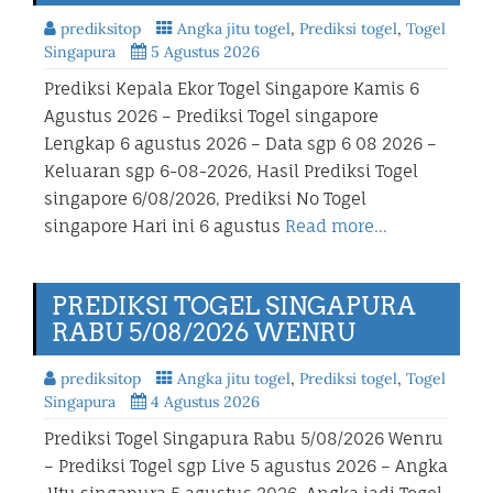
prediksitop
Angka jitu togel
,
Prediksi togel
,
Togel
Singapura
5 Agustus 2026
Prediksi Kepala Ekor Togel Singapore Kamis 6
Agustus 2026 – Prediksi Togel singapore
Lengkap 6 agustus 2026 – Data sgp 6 08 2026 –
Keluaran sgp 6-08-2026, Hasil Prediksi Togel
singapore 6/08/2026, Prediksi No Togel
singapore Hari ini 6 agustus
Read more…
PREDIKSI TOGEL SINGAPURA
RABU 5/08/2026 WENRU
prediksitop
Angka jitu togel
,
Prediksi togel
,
Togel
Singapura
4 Agustus 2026
Prediksi Togel Singapura Rabu 5/08/2026 Wenru
– Prediksi Togel sgp Live 5 agustus 2026 – Angka