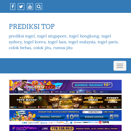
PREDIKSI TOP
prediksi togel, togel singapore, togel hongkong, togel
sydney, togel korea, togel laos, togel malaysia, togel paris,
colok bebas, colok jitu, rumus jitu
Toggl
navig