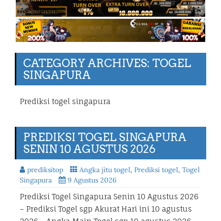
CATEGORY ARCHIVES: TOGEL
SINGAPURA
Prediksi togel singapura
PREDIKSI TOGEL SINGAPURA
SENIN 10 AGUSTUS 2026
prediksitop
Angka jitu togel
,
Prediksi togel
,
Togel
Singapura
9 Agustus 2026
Prediksi Togel Singapura Senin 10 Agustus 2026
– Prediksi Togel sgp Akurat Hari ini 10 agustus