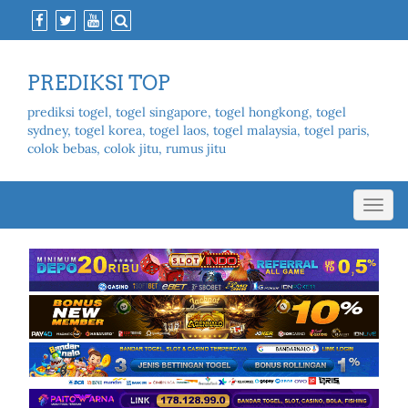
PREDIKSI TOP
prediksi togel, togel singapore, togel hongkong, togel
sydney, togel korea, togel laos, togel malaysia, togel paris,
colok bebas, colok jitu, rumus jitu
Toggl
navig