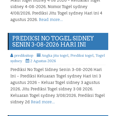
Main Togel sidney 4 08 2026 – Keluaran Togel
sidney 4-08-2026, Nomor Togel sydney
4/08/2026, Prediksi Jitu Togel sydney Hari ini 4
agustus 2026.
Read more…
PREDIKSI NO TOGEL SIDNEY
SENIN 3-08-2026 HARI INI
prediksitop
Angka jitu togel
,
Prediksi togel
,
Togel
sydney
2 Agustus 2026
Prediksi No Togel Sidney Senin 3-08-2026 Hari
Ini – Prediksi Keluaran Togel sydney Hari ini 3
agustus 2026 – Keluar Togel sidney 3 agustus
2026, Jitu Prediksi Togel sidney 3 08 2026.
Keluaran Togel sydney 3/08/2026, Prediksi Togel
sidney 2d
Read more…