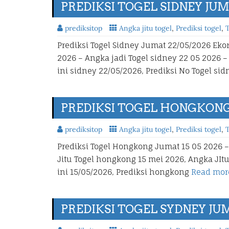
PREDIKSI TOGEL SIDNEY JUMA
prediksitop
Angka jitu togel
,
Prediksi togel
,
Prediksi Togel Sidney Jumat 22/05/2026 Ekor 
2026 – Angka jadi Togel sidney 22 05 2026 
ini sidney 22/05/2026, Prediksi No Togel si
PREDIKSI TOGEL HONGKONG 
prediksitop
Angka jitu togel
,
Prediksi togel
,
Prediksi Togel Hongkong Jumat 15 05 2026 – 
Jitu Togel hongkong 15 mei 2026, Angka JItu
ini 15/05/2026, Prediksi hongkong
Read mo
PREDIKSI TOGEL SYDNEY JUM