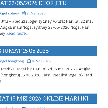
T 22/05/2026 EKOR JITU
Togel sydney
21 Mei 2026
Jitu – Prediksi Togel sydney Akurat Hari ini 22 mei
– Angka main Togel sydney 22-05-2026, Togel Hari
dney
Read more…
JUMAT 15 05 2026
Togel hongkong
14 Mei 2026
Prediksi Togel hk Hari ini 2d 15 mei 2026 – Angka
 hongkong 15 05 2026. Hasil Prediksi Togel hk Hari
re…
AT 15 MEI 2026 ONLINE HARI INI