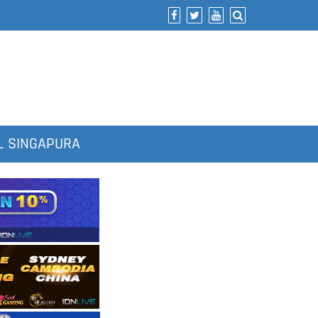
L SINGAPURA