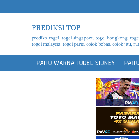
PREDIKSI TOP
prediksi togel, togel singapore, togel hongkong, togel
togel malaysia, togel paris, colok bebas, colok jitu, ru
PAITO WARNA TOGEL SIDNEY
PAIT