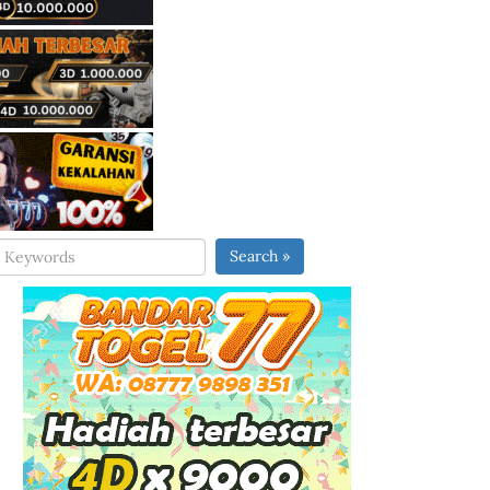
Search »