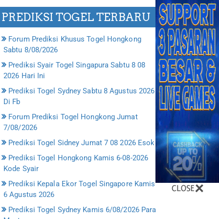
PREDIKSI TOGEL TERBARU
Forum Prediksi Khusus Togel Hongkong
Sabtu 8/08/2026
Prediksi Syair Togel Singapura Sabtu 8 08
2026 Hari Ini
Prediksi Togel Sydney Sabtu 8 Agustus 2026
Di Fb
Forum Prediksi Togel Hongkong Jumat
7/08/2026
Prediksi Togel Sidney Jumat 7 08 2026 Esok
Prediksi Togel Hongkong Kamis 6-08-2026
Kode Syair
Prediksi Kepala Ekor Togel Singapore Kamis
6 Agustus 2026
Prediksi Togel Sydney Kamis 6/08/2026 Para