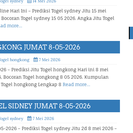
Togel sydney
14 Mei 2026
ne Hari Ini – Prediksi Togel sydney Jitu 15 mei
 Bocoran Togel sydney 15 05 2026. Angka Jitu Togel
ead more…
KONG JUMAT 8-05-2026
Togel hongkong
7 Mei 2026
6 – Prediksi Jitu Togel hongkong Hari ini 8 mei
6, Bocoran Togel hongkong 8 05 2026. Kumpulan
si Togel hongkong Lengkap 8
Read more…
L SIDNEY JUMAT 8-05-2026
Togel sydney
7 Mei 2026
5-2026 – Prediksi Togel sydney Jitu 2d 8 mei 2026 –