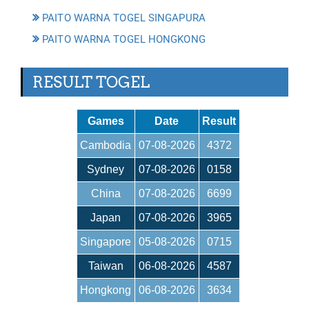
PAITO WARNA TOGEL SINGAPURA
PAITO WARNA TOGEL HONGKONG
RESULT TOGEL