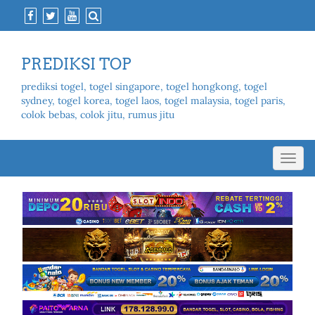
PREDIKSI TOP
prediksi togel, togel singapore, togel hongkong, togel
sydney, togel korea, togel laos, togel malaysia, togel paris,
colok bebas, colok jitu, rumus jitu
Toggl
navig