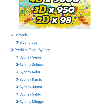
Beranda
Biyangtogel
Prediksi Togel Sydney
Sydney Senin
Sydney Selasa
Sydney Rabu
Sydney Kamis
Sydney Jumat
Sydney Sabtu
Sydney Minggu