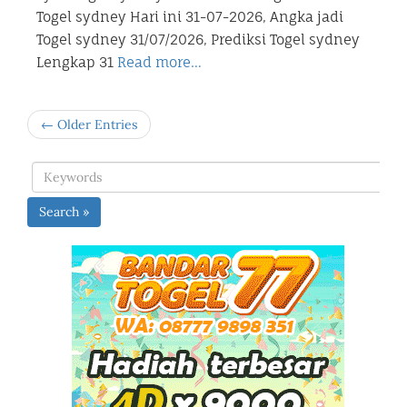
Togel sydney Hari ini 31-07-2026, Angka jadi
Togel sydney 31/07/2026, Prediksi Togel sydney
Lengkap 31
Read more…
← Older Entries
Search »