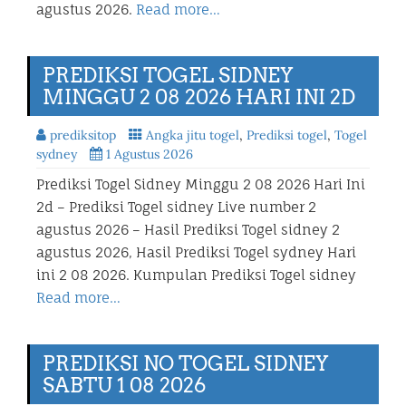
agustus 2026.
Read more…
PREDIKSI TOGEL SIDNEY
MINGGU 2 08 2026 HARI INI 2D
prediksitop
Angka jitu togel
,
Prediksi togel
,
Togel
sydney
1 Agustus 2026
Prediksi Togel Sidney Minggu 2 08 2026 Hari Ini
2d – Prediksi Togel sidney Live number 2
agustus 2026 – Hasil Prediksi Togel sidney 2
agustus 2026, Hasil Prediksi Togel sydney Hari
ini 2 08 2026. Kumpulan Prediksi Togel sidney
Read more…
PREDIKSI NO TOGEL SIDNEY
SABTU 1 08 2026