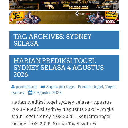
TAG ARCHIVES: SYDNEY
SELASA
HARIAN PREDIKSI TOGEL
SYDNEY SELASA 4 AGUSTUS
2026
prediksitop
Angka jitu togel
,
Prediksi togel
,
Togel
sydney
3 Agustus 2026
Harian Prediksi Togel Sydney Selasa 4 Agustus
2026 – Prediksi sydney 4 agustus 2026 – Angka
Main Togel sidney 4 08 2026 – Keluaran Togel
sidney 4-08-2026, Nomor Togel sydney