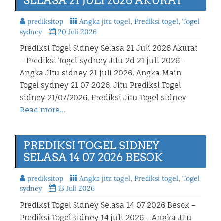
SELASA 21 JULI 2026 AKURAT
prediksitop
Angka jitu togel
,
Prediksi togel
,
Togel
sydney
20 Juli 2026
Prediksi Togel Sidney Selasa 21 Juli 2026 Akurat
– Prediksi Togel sydney Jitu 2d 21 juli 2026 –
Angka JItu sidney 21 juli 2026, Angka Main
Togel sydney 21 07 2026. Jitu Prediksi Togel
sidney 21/07/2026, Prediksi Jitu Togel sidney
Read more…
PREDIKSI TOGEL SIDNEY
SELASA 14 07 2026 BESOK
prediksitop
Angka jitu togel
,
Prediksi togel
,
Togel
sydney
13 Juli 2026
Prediksi Togel Sidney Selasa 14 07 2026 Besok –
Prediksi Togel sidney 14 juli 2026 – Angka JItu