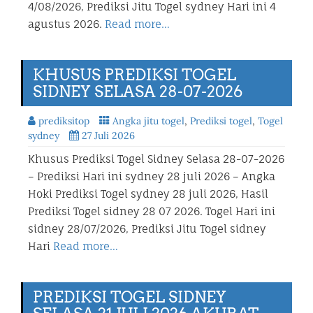
4/08/2026, Prediksi Jitu Togel sydney Hari ini 4
agustus 2026.
Read more…
KHUSUS PREDIKSI TOGEL
SIDNEY SELASA 28-07-2026
prediksitop
Angka jitu togel
,
Prediksi togel
,
Togel
sydney
27 Juli 2026
Khusus Prediksi Togel Sidney Selasa 28-07-2026
– Prediksi Hari ini sydney 28 juli 2026 – Angka
Hoki Prediksi Togel sydney 28 juli 2026, Hasil
Prediksi Togel sidney 28 07 2026. Togel Hari ini
sidney 28/07/2026, Prediksi Jitu Togel sidney
Hari
Read more…
PREDIKSI TOGEL SIDNEY