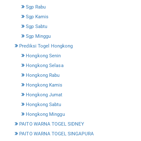
Sgp Rabu
Sgp Kamis
Sgp Sabtu
Sgp Minggu
Prediksi Togel Hongkong
Hongkong Senin
Hongkong Selasa
Hongkong Rabu
Hongkong Kamis
Hongkong Jumat
Hongkong Sabtu
Hongkong Minggu
PAITO WARNA TOGEL SIDNEY
PAITO WARNA TOGEL SINGAPURA