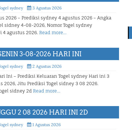
Togel sydney
3 Agustus 2026
tus 2026 – Prediksi sydney 4 agustus 2026 – Angka
gel sidney 4-08-2026, Nomor Togel sydney
ni 4 agustus 2026.
Read more…
ENIN 3-08-2026 HARI INI
Togel sydney
2 Agustus 2026
i Ini – Prediksi Keluaran Togel sydney Hari ini 3
 2026, Jitu Prediksi Togel sidney 3 08 2026.
Togel sidney 2d
Read more…
GU 2 08 2026 HARI INI 2D
Togel sydney
1 Agustus 2026