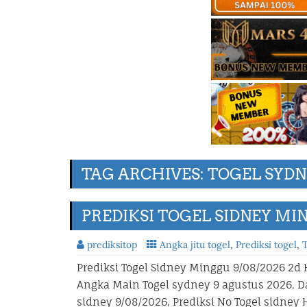
TAG ARCHIVES: TOGEL SYD
PREDIKSI TOGEL SIDNEY MIN
prediksitop
Angka jitu togel
,
Prediksi togel
,
Prediksi Togel Sidney Minggu 9/08/2026 2d Ha
Angka Main Togel sydney 9 agustus 2026, Dat
sidney 9/08/2026, Prediksi No Togel sidney 