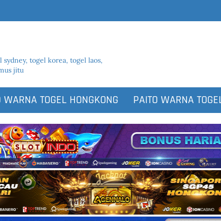
 sydney, togel korea, togel laos,
mus jitu
O WARNA TOGEL HONGKONG
PAITO WARNA TOGE