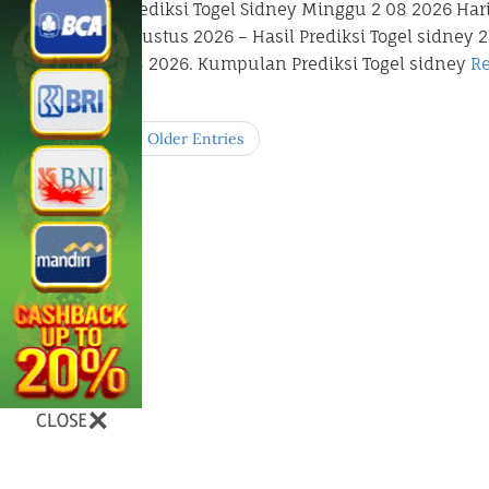
Prediksi Togel Sidney Minggu 2 08 2026 Hari
agustus 2026 – Hasil Prediksi Togel sidney 2
08 2026. Kumpulan Prediksi Togel sidney
R
← Older Entries