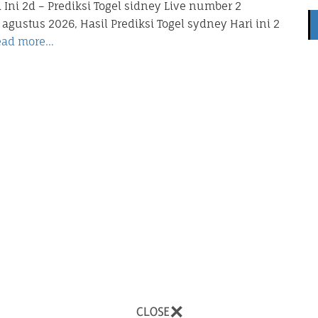
 Ini 2d – Prediksi Togel sidney Live number 2
 agustus 2026, Hasil Prediksi Togel sydney Hari ini 2
ead more…