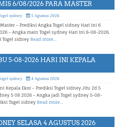
MIS 6/08/2026 PARA MASTER
Togel sydney
5 Agustus 2026
Master – Prediksi Angka Togel sidney Hari ini 6
026 – Angka main Togel sydney Hari ini 6-08-2026,
i Togel sidney
Read more…
U 5-08-2026 HARI INI KEPALA
Togel sydney
4 Agustus 2026
i Kepala Ekor – Prediksi Togel sidney Jitu 2d 5
idney 5 08 2026 – Angka jadi Togel sydney 5-08-
iksi Togel sidney
Read more…
DNEY SELASA 4 AGUSTUS 2026