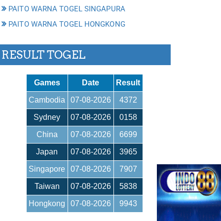
PAITO WARNA TOGEL SINGAPURA
PAITO WARNA TOGEL HONGKONG
RESULT TOGEL