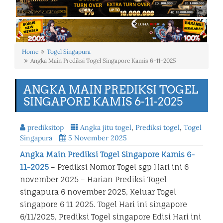
Home
Togel Singapura
Angka Main Prediksi Togel Singapore Kamis 6-11-2025
ANGKA MAIN PREDIKSI TOGEL
SINGAPORE KAMIS 6-11-2025
prediksitop
Angka jitu togel
,
Prediksi togel
,
Togel
Singapura
5 November 2025
Angka Main Prediksi Togel Singapore Kamis 6-
11-2025
– Prediksi Nomor Togel sgp Hari ini 6
november 2025 – Harian Prediksi Togel
singapura 6 november 2025, Keluar Togel
singapore 6 11 2025. Togel Hari ini singapore
6/11/2025, Prediksi Togel singapore Edisi Hari ini