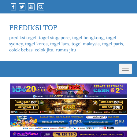
PREDIKSI TOP
prediksi togel, togel singapore, togel hongkong, togel
sydney, togel korea, togel laos, togel malaysia, togel paris,
colok bebas, colok jitu, rumus jitu
Toggl
navig