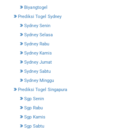
Biyangtogel
Prediksi Togel Sydney
Sydney Senin
Sydney Selasa
Sydney Rabu
Sydney Kamis
Sydney Jumat
Sydney Sabtu
Sydney Minggu
Prediksi Togel Singapura
Sgp Senin
Sgp Rabu
Sgp Kamis
Sgp Sabtu