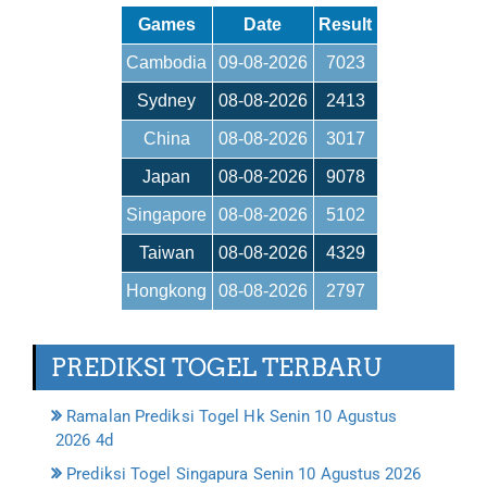
PREDIKSI TOGEL TERBARU
Ramalan Prediksi Togel Hk Senin 10 Agustus
2026 4d
Prediksi Togel Singapura Senin 10 Agustus 2026