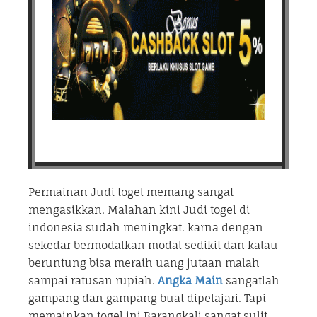
Permainan Judi togel memang sangat
mengasikkan. Malahan kini Judi togel di
indonesia sudah meningkat. karna dengan
sekedar bermodalkan modal sedikit dan kalau
beruntung bisa meraih uang jutaan malah
sampai ratusan rupiah.
Angka Main
sangatlah
gampang dan gampang buat dipelajari. Tapi
memainkan togel ini Barangkali sangat sulit