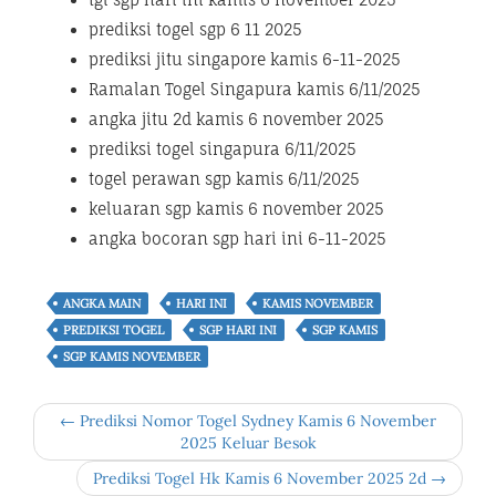
prediksi togel sgp 6 11 2025
prediksi jitu singapore kamis 6-11-2025
Ramalan Togel Singapura kamis 6/11/2025
angka jitu 2d kamis 6 november 2025
prediksi togel singapura 6/11/2025
togel perawan sgp kamis 6/11/2025
keluaran sgp kamis 6 november 2025
angka bocoran sgp hari ini 6-11-2025
ANGKA MAIN
HARI INI
KAMIS NOVEMBER
PREDIKSI TOGEL
SGP HARI INI
SGP KAMIS
SGP KAMIS NOVEMBER
← Prediksi Nomor Togel Sydney Kamis 6 November
2025 Keluar Besok
Prediksi Togel Hk Kamis 6 November 2025 2d →