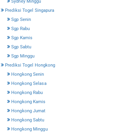
Sydney Minggu
Prediksi Togel Singapura
Sgp Senin
Sgp Rabu
Sgp Kamis
Sgp Sabtu
Sgp Minggu
Prediksi Togel Hongkong
Hongkong Senin
Hongkong Selasa
Hongkong Rabu
Hongkong Kamis
Hongkong Jumat
Hongkong Sabtu
Hongkong Minggu