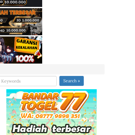
Search »