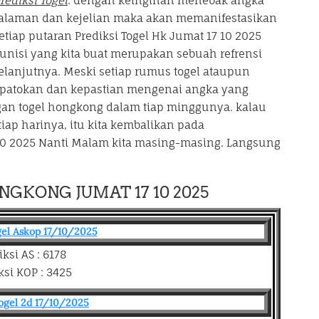
rediksi Togel
. dengan keinginan menebak angka
galaman dan kejelian maka akan memanifestasikan
iap putaran Prediksi Togel Hk Jumat 17 10 2025
nisi yang kita buat merupakan sebuah refrensi
elanjutnya. Meski setiap rumus togel ataupun
 patokan dan kepastian mengenai angka yang
gan togel hongkong dalam tiap minggunya. kalau
ap harinya, itu kita kembalikan pada
 10 2025 Nanti Malam kita masing-masing. Langsung
NGKONG JUMAT 17 10 2025
gel Askop 17/10/2025
iksi AS : 6178
ksi KOP : 3425
Togel 2d 17/10/2025