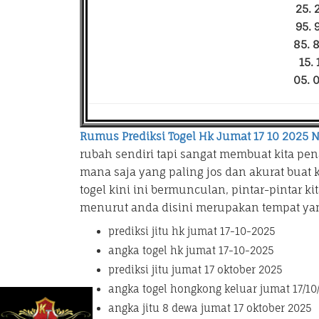
25. 2
95. 9
85. 8
15. 
05. 0
Rumus Prediksi Togel Hk Jumat 17 10 2025 
rubah sendiri tapi sangat membuat kita pe
mana saja yang paling jos dan akurat buat k
togel kini ini bermunculan, pintar-pintar k
menurut anda disini merupakan tempat ya
prediksi jitu hk jumat 17-10-2025
angka togel hk jumat 17-10-2025
prediksi jitu jumat 17 oktober 2025
angka togel hongkong keluar jumat 17/10
angka jitu 8 dewa jumat 17 oktober 2025