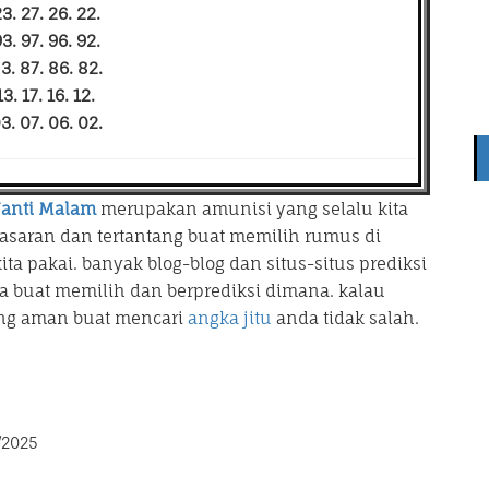
3. 27. 26. 22.
3. 97. 96. 92.
3. 87. 86. 82.
13. 17. 16. 12.
3. 07. 06. 02.
Nanti Malam
merupakan amunisi yang selalu kita
nasaran dan tertantang buat memilih rumus di
ita pakai. banyak blog-blog dan situs-situs prediksi
ita buat memilih dan berprediksi dimana. kalau
ng aman buat mencari
angka jitu
anda tidak salah.
/2025