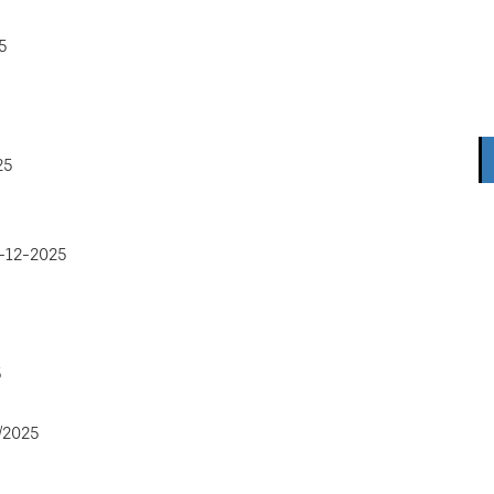
5
25
5-12-2025
5
/2025