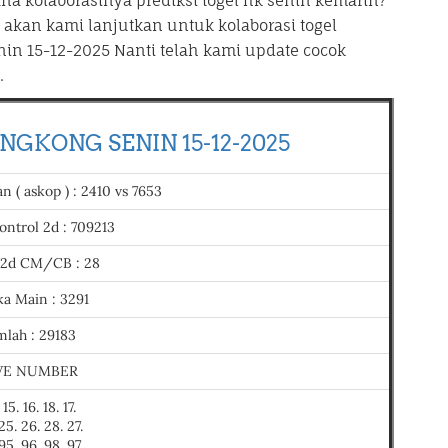
a kolaborasinya prediksi togel hk senin kemarin?
i akan kami lanjutkan untuk kolaborasi togel
nin 15-12-2025 Nanti telah kami update cocok
.
NGKONG SENIN 15-12-2025
n ( askop ) : 2410 vs 7653
ntrol 2d : 709213
 2d CM/CB : 28
a Main : 3291
mlah : 29183
VE NUMBER
 15. 16. 18. 17.
25. 26. 28. 27.
95. 96. 98. 97.