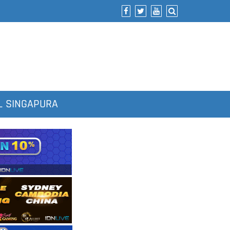
L SINGAPURA