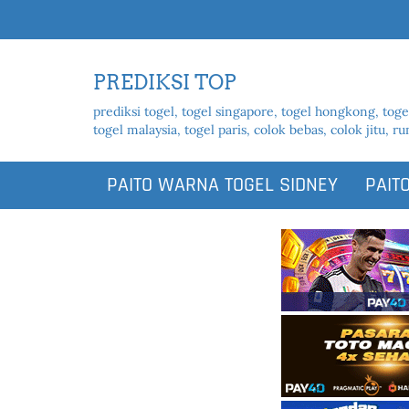
PREDIKSI TOP
prediksi togel, togel singapore, togel hongkong, togel
togel malaysia, togel paris, colok bebas, colok jitu, ru
PAITO WARNA TOGEL SIDNEY
PAIT