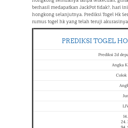
hongkong semuanya tanpa terkecuali, giman
berhasil medapatkan JackPot tidak?, hari in
hongkong selanjutnya. Prediksi Togel Hk Se
rumus togel hk yang telah teruji akurasinya
PREDIKSI TOGEL HO
Prediksi 2d depa
Angka Ko
Colok
Angk
Ju
LI
14.
24. 
94. 