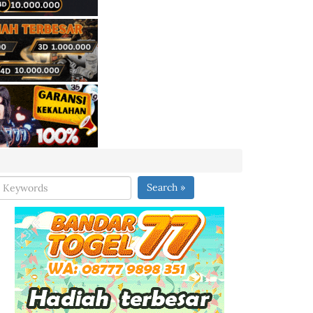
Search »