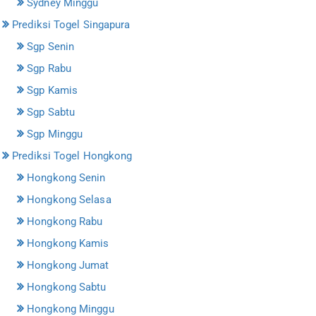
Sydney Minggu
Prediksi Togel Singapura
Sgp Senin
Sgp Rabu
Sgp Kamis
Sgp Sabtu
Sgp Minggu
Prediksi Togel Hongkong
Hongkong Senin
Hongkong Selasa
Hongkong Rabu
Hongkong Kamis
Hongkong Jumat
Hongkong Sabtu
Hongkong Minggu