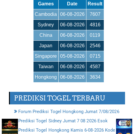
PREDIKSI TOGEL TERBARU
Forum Prediksi Togel Hongkong Jumat 7/08/2026
Prediksi Togel Sidney Jumat 7 08 2026 Esok
Prediksi Togel Hongkong Kamis 6-08-2026 Kode