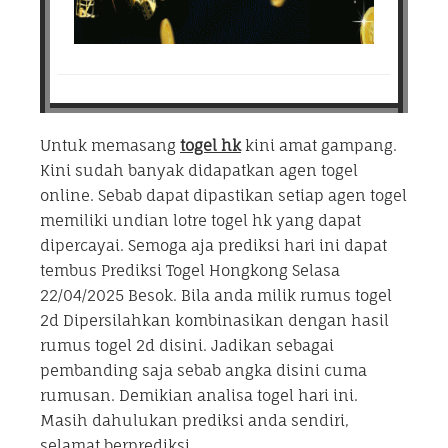
Untuk memasang
togel hk
kini amat gampang.
Kini sudah banyak didapatkan agen togel
online. Sebab dapat dipastikan setiap agen togel
memiliki undian lotre togel hk yang dapat
dipercayai. Semoga aja prediksi hari ini dapat
tembus Prediksi Togel Hongkong Selasa
22/04/2025 Besok. Bila anda milik rumus togel
2d Dipersilahkan kombinasikan dengan hasil
rumus togel 2d disini. Jadikan sebagai
pembanding saja sebab angka disini cuma
rumusan. Demikian analisa togel hari ini.
Masih dahulukan prediksi anda sendiri,
selamat berprediksi.