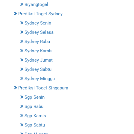
Biyangtogel
Prediksi Togel Sydney
Sydney Senin
Sydney Selasa
Sydney Rabu
Sydney Kamis
Sydney Jumat
Sydney Sabtu
Sydney Minggu
Prediksi Togel Singapura
Sgp Senin
Sgp Rabu
Sgp Kamis
Sgp Sabtu