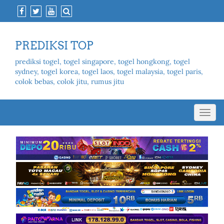
PREDIKSI TOP
prediksi togel, togel singapore, togel hongkong, togel
sydney, togel korea, togel laos, togel malaysia, togel paris,
colok bebas, colok jitu, rumus jitu
Toggl
navig