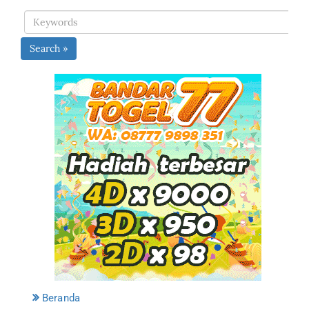
Search »
Beranda