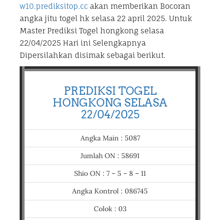
w10.prediksitop.cc
akan memberikan Bocoran
angka jitu togel hk selasa 22 april 2025. Untuk
Master Prediksi Togel hongkong selasa
22/04/2025 Hari ini Selengkapnya
Dipersilahkan disimak sebagai berikut.
PREDIKSI TOGEL
HONGKONG SELASA
22/04/2025
Angka Main : 5087
Jumlah ON : 58691
Shio ON : 7 – 5 – 8 – 11
Angka Kontrol : 086745
Colok : 03