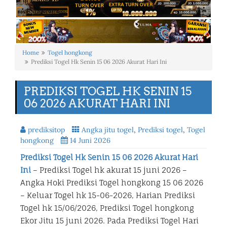
Home
Togel hongkong
Prediksi Togel Hk Senin 15 06 2026 Akurat Hari Ini
PREDIKSI TOGEL HK SENIN 15
06 2026 AKURAT HARI INI
prediksitop
Angka jitu togel
,
Prediksi togel
,
Togel
hongkong
14 Juni 2026
Prediksi Togel Hk Senin 15 06 2026 Akurat Hari
Ini
– Prediksi Togel hk akurat 15 juni 2026 –
Angka Hoki Prediksi Togel hongkong 15 06 2026
– Keluar Togel hk 15-06-2026, Harian Prediksi
Togel hk 15/06/2026, Prediksi Togel hongkong
Ekor Jitu 15 juni 2026. Pada Prediksi Togel Hari