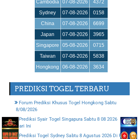
PREDIKSI TOGEL TERBARU
Forum Prediksi Khusus Togel Hongkong Sabtu
8/08/2026
Prediksi Syair Togel Singapura Sabtu 8 08 2026
Hari Ini
Prediksi Togel Sydney Sabtu 8 Agustus 2026 Di Fb