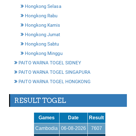
Hongkong Selasa
Hongkong Rabu
Hongkong Kamis
Hongkong Jumat
Hongkong Sabtu
Hongkong Minggu
PAITO WARNA TOGEL SIDNEY
PAITO WARNA TOGEL SINGAPURA
PAITO WARNA TOGEL HONGKONG
RESULT TOGEL