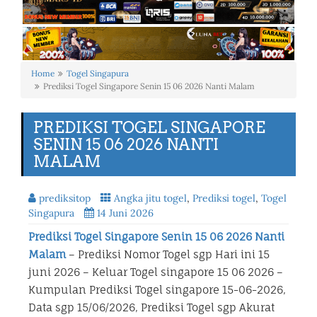
Home
Togel Singapura
Prediksi Togel Singapore Senin 15 06 2026 Nanti Malam
PREDIKSI TOGEL SINGAPORE
SENIN 15 06 2026 NANTI
MALAM
prediksitop
Angka jitu togel
,
Prediksi togel
,
Togel
Singapura
14 Juni 2026
Prediksi Togel Singapore Senin 15 06 2026 Nanti
Malam
– Prediksi Nomor Togel sgp Hari ini 15
juni 2026 – Keluar Togel singapore 15 06 2026 –
Kumpulan Prediksi Togel singapore 15-06-2026,
Data sgp 15/06/2026, Prediksi Togel sgp Akurat