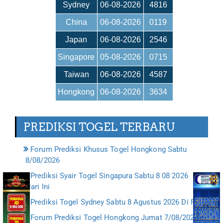
PREDIKSI TOGEL TERBARU
Forum Prediksi Khusus Togel Hongkong Sabtu
8/08/2026
Prediksi Syair Togel Singapura Sabtu 8 08 2026
Hari Ini
Prediksi Togel Sydney Sabtu 8 Agustus 2026 Di Fb
Forum Prediksi Togel Hongkong Jumat 7/08/2026