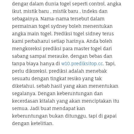
dengar dalam dunia togel seperti control, angka
ikut, mistik baru , mistik baru , indeks dan
sebagainya. Nama-nama tersebut dalam
permainan togel sydney boleh menentukan
angka main togel. Prediksi togel sidney terus
kami perbaharui setiap harinya. Anda boleh
mengkoreksi prediksi para master togel dari
sabang sampai merauke, dengan bebas dan
tanpa biaya hanya di
w10.prediksitop.cc
. Tapi,
perlu dikoreksi. prediksi adalah menebak
sesuatu dengan tingkat resiko yang tak
diketahui. sebab hasil yang akan menentukan
segalanya. Dengan keberuntungan dan
kecerdasan kitalah yang akan menciptakan itu
semua. Jadi buat mendapat kan
keberuntungan bukan ditunggu, tapi di gapai
dengan ketelitian.