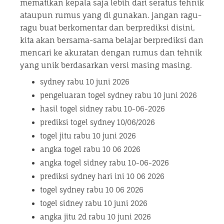
mematikan kepala saja lebih dari seratus tehnik
ataupun rumus yang di gunakan. jangan ragu-
ragu buat berkomentar dan berprediksi disini,
kita akan bersama-sama belajar berprediksi dan
mencari ke akuratan dengan rumus dan tehnik
yang unik berdasarkan versi masing masing.
sydney rabu 10 juni 2026
pengeluaran togel sydney rabu 10 juni 2026
hasil togel sidney rabu 10-06-2026
prediksi togel sydney 10/06/2026
togel jitu rabu 10 juni 2026
angka togel rabu 10 06 2026
angka togel sidney rabu 10-06-2026
prediksi sydney hari ini 10 06 2026
togel sydney rabu 10 06 2026
togel sidney rabu 10 juni 2026
angka jitu 2d rabu 10 juni 2026