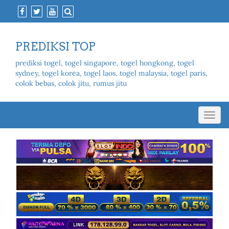
PREDIKSI TOP
prediksi togel, togel singapore, togel hongkong, togel
sydney, togel korea, togel laos, togel malaysia, togel paris,
colok bebas, colok jitu, rumus jitu
Toggl
navig