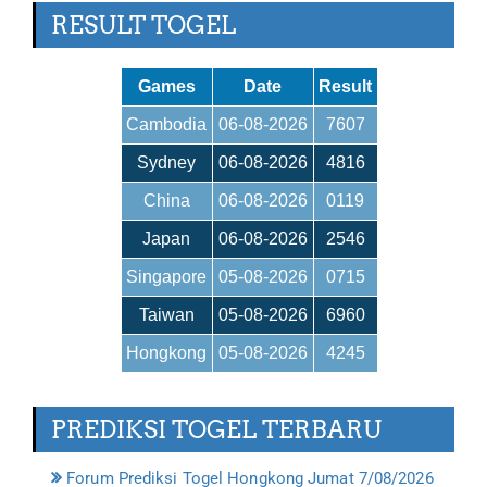
RESULT TOGEL
PREDIKSI TOGEL TERBARU
Forum Prediksi Togel Hongkong Jumat 7/08/2026