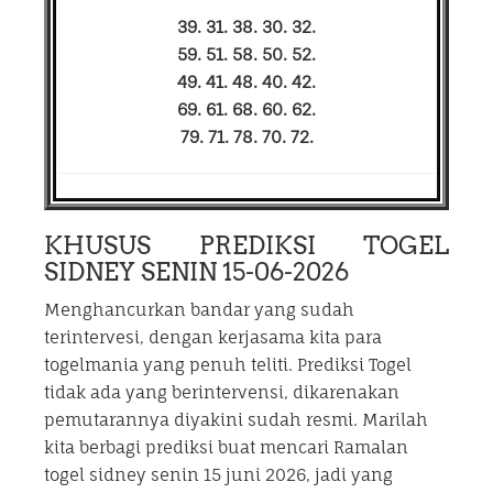
39. 31. 38. 30. 32.
59. 51. 58. 50. 52.
49. 41. 48. 40. 42.
69. 61. 68. 60. 62.
79. 71. 78. 70. 72.
KHUSUS PREDIKSI TOGEL
SIDNEY SENIN 15-06-2026
Menghancurkan bandar yang sudah
terintervesi, dengan kerjasama kita para
togelmania yang penuh teliti. Prediksi Togel
tidak ada yang berintervensi, dikarenakan
pemutarannya diyakini sudah resmi. Marilah
kita berbagi prediksi buat mencari Ramalan
togel sidney senin 15 juni 2026, jadi yang