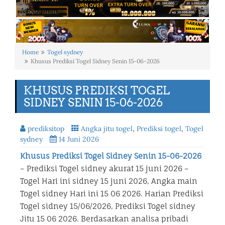
Home
Togel sydney
Khusus Prediksi Togel Sidney Senin 15-06-2026
KHUSUS PREDIKSI TOGEL
SIDNEY SENIN 15-06-2026
prediksitop
Angka jitu togel
,
Prediksi togel
,
Togel
sydney
14 Juni 2026
Khusus Prediksi Togel Sidney Senin 15-06-2026
– Prediksi Togel sidney akurat 15 juni 2026 –
Togel Hari ini sidney 15 juni 2026, Angka main
Togel sidney Hari ini 15 06 2026. Harian Prediksi
Togel sidney 15/06/2026, Prediksi Togel sidney
Jitu 15 06 2026. Berdasarkan analisa pribadi