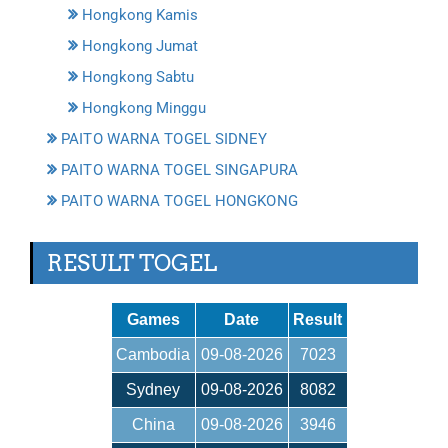
Hongkong Kamis
Hongkong Jumat
Hongkong Sabtu
Hongkong Minggu
PAITO WARNA TOGEL SIDNEY
PAITO WARNA TOGEL SINGAPURA
PAITO WARNA TOGEL HONGKONG
RESULT TOGEL