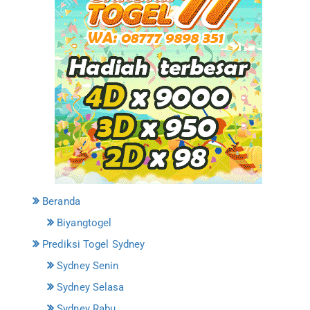
Beranda
Biyangtogel
Prediksi Togel Sydney
Sydney Senin
Sydney Selasa
Sydney Rabu