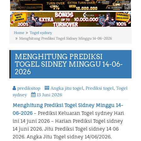
Home
Togel sydney
Menghitung Prediksi Togel Sidney Minggu 14-06-2026
MENGHITUNG PREDIKSI
TOGEL SIDNEY MINGGU 14-06-
2026
prediksitop
Angka jitu togel
,
Prediksi togel
,
Togel
sydney
13 Juni 2026
Menghitung Prediksi Togel Sidney Minggu 14-
06-2026
– Prediksi Keluaran Togel sydney Hari
ini 14 juni 2026 – Harian Prediksi Togel sidney
14 juni 2026, Jitu Prediksi Togel sidney 14 06
2026. Angka Jitu Togel sidney 14/06/2026,