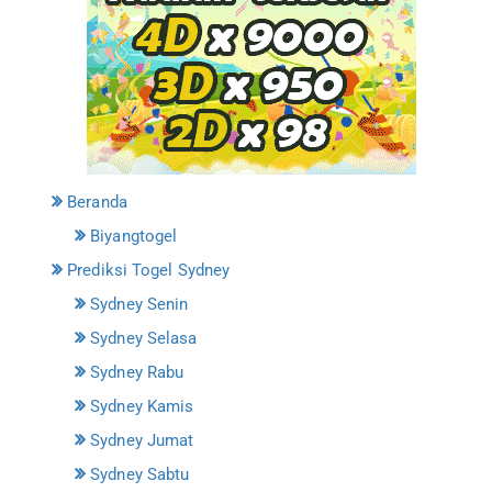
Beranda
Biyangtogel
Prediksi Togel Sydney
Sydney Senin
Sydney Selasa
Sydney Rabu
Sydney Kamis
Sydney Jumat
Sydney Sabtu