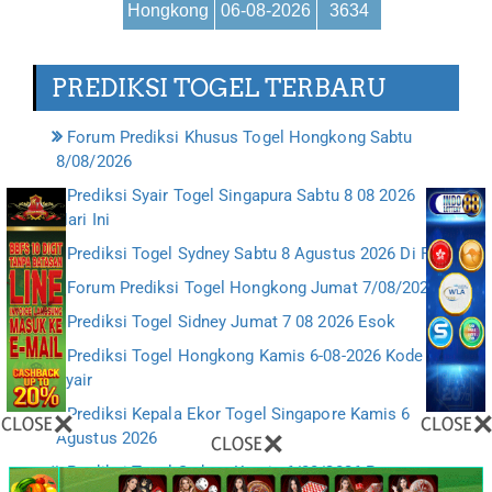
PREDIKSI TOGEL TERBARU
Forum Prediksi Khusus Togel Hongkong Sabtu
8/08/2026
Prediksi Syair Togel Singapura Sabtu 8 08 2026
Hari Ini
Prediksi Togel Sydney Sabtu 8 Agustus 2026 Di Fb
Forum Prediksi Togel Hongkong Jumat 7/08/2026
Prediksi Togel Sidney Jumat 7 08 2026 Esok
Prediksi Togel Hongkong Kamis 6-08-2026 Kode
Syair
Prediksi Kepala Ekor Togel Singapore Kamis 6
Agustus 2026
Prediksi Togel Sydney Kamis 6/08/2026 Para