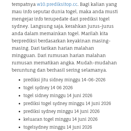
tempatnya
w10.prediksitop.cc
. Bagi kalian yang
mau info seputar dunia togel, maka anda musti
mengejar info terupedate dari prediksi togel
sydney. Langsung saja, kerahkan jurus-jurus
anda dalam memainkan togel. Marilah kita
berprediksi berdasarkan keyakinan masing-
masing. Dari tarikan harian malahan
mingguan. Dari rumusan harian malahan
rumusan mematikan angka. Mudah-mudahan
beruntung dan berhasil sering selamanya.
prediksi jitu sidney minggu 14-06-2026
togel sydney 14 06 2026
togel sidney minggu 14 juni 2026
prediksi togel sydney minggu 14 juni 2026
prediksi sydney minggu 14 juni 2026
keluaran togel minggu 14 juni 2026
togelsydney minggu 14 juni 2026