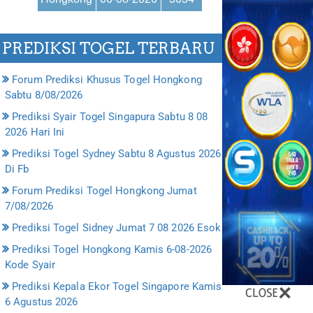
PREDIKSI TOGEL TERBARU
Forum Prediksi Khusus Togel Hongkong
Sabtu 8/08/2026
Prediksi Syair Togel Singapura Sabtu 8 08
2026 Hari Ini
Prediksi Togel Sydney Sabtu 8 Agustus 2026
Di Fb
Forum Prediksi Togel Hongkong Jumat
7/08/2026
Prediksi Togel Sidney Jumat 7 08 2026 Esok
Prediksi Togel Hongkong Kamis 6-08-2026
Kode Syair
Prediksi Kepala Ekor Togel Singapore Kamis
6 Agustus 2026