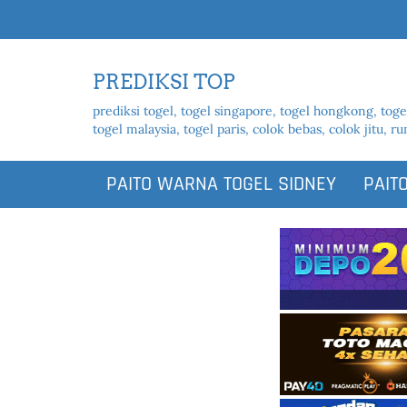
PREDIKSI TOP
prediksi togel, togel singapore, togel hongkong, togel
togel malaysia, togel paris, colok bebas, colok jitu, ru
PAITO WARNA TOGEL SIDNEY
PAIT