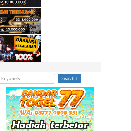
Search »