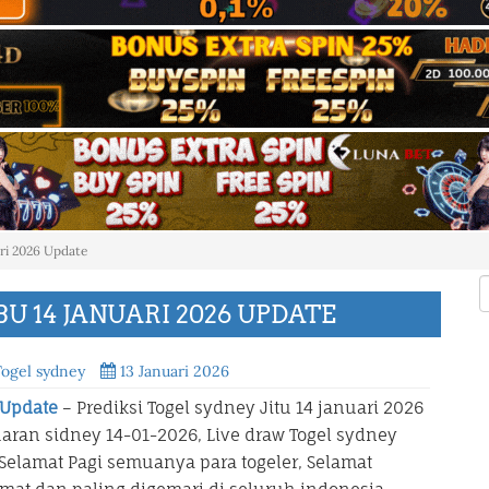
ari 2026 Update
U 14 JANUARI 2026 UPDATE
Togel sydney
13 Januari 2026
 Update
– Prediksi Togel sydney Jitu 14 januari 2026
uaran sidney 14-01-2026, Live draw Togel sydney
. Selamat Pagi semuanya para togeler, Selamat