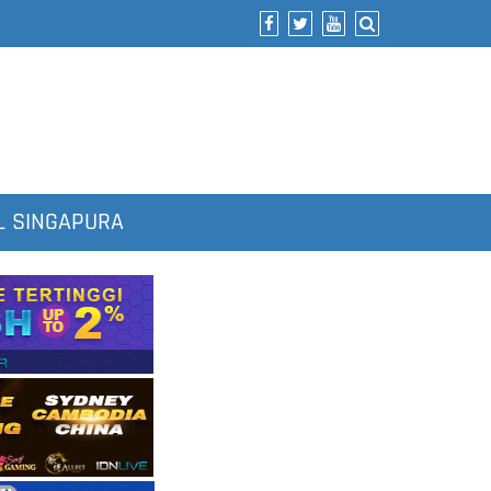
L SINGAPURA