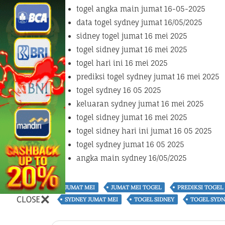
togel angka main jumat 16-05-2025
data togel sydney jumat 16/05/2025
sidney togel jumat 16 mei 2025
togel sidney jumat 16 mei 2025
togel hari ini 16 mei 2025
prediksi togel sydney jumat 16 mei 2025
togel sydney 16 05 2025
keluaran sydney jumat 16 mei 2025
togel sidney jumat 16 mei 2025
togel sidney hari ini jumat 16 05 2025
togel sydney jumat 16 05 2025
angka main sydney 16/05/2025
JUMAT MEI
JUMAT MEI TOGEL
PREDIKSI TOGEL
SYDNEY JUMAT MEI
TOGEL SIDNEY
TOGEL SYD