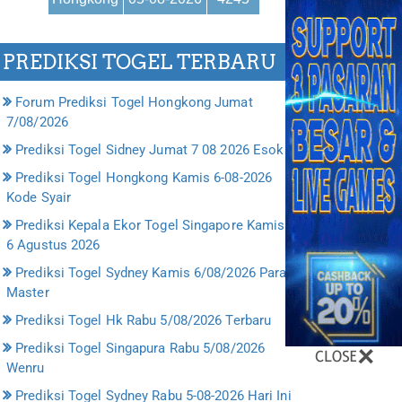
PREDIKSI TOGEL TERBARU
Forum Prediksi Togel Hongkong Jumat
7/08/2026
Prediksi Togel Sidney Jumat 7 08 2026 Esok
Prediksi Togel Hongkong Kamis 6-08-2026
Kode Syair
Prediksi Kepala Ekor Togel Singapore Kamis
6 Agustus 2026
Prediksi Togel Sydney Kamis 6/08/2026 Para
Master
Prediksi Togel Hk Rabu 5/08/2026 Terbaru
Prediksi Togel Singapura Rabu 5/08/2026
Wenru
Prediksi Togel Sydney Rabu 5-08-2026 Hari Ini