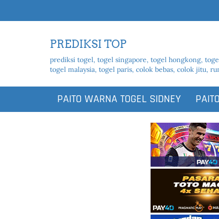
PREDIKSI TOP
prediksi togel, togel singapore, togel hongkong, togel
togel malaysia, togel paris, colok bebas, colok jitu, ru
PAITO WARNA TOGEL SIDNEY
PAIT