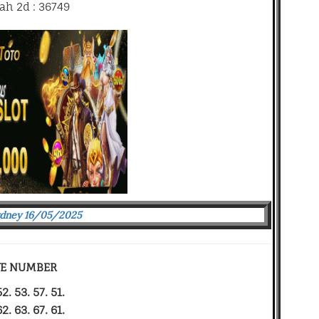
ah 2d : 36749
ydney 16/05/2025
VE NUMBER
2. 53. 57. 51.
2. 63. 67. 61.