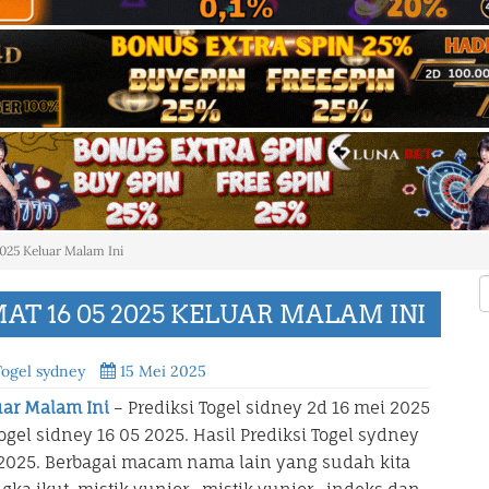
2025 Keluar Malam Ini
AT 16 05 2025 KELUAR MALAM INI
Togel sydney
15 Mei 2025
uar Malam Ini
– Prediksi Togel sidney 2d 16 mei 2025
ogel sidney 16 05 2025. Hasil Prediksi Togel sydney
05 2025. Berbagai macam nama lain yang sudah kita